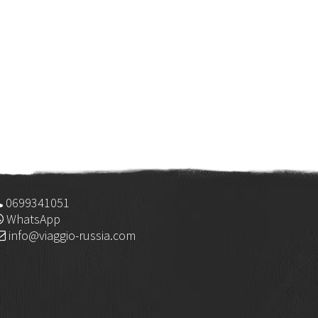
0699341051
WhatsApp
info@viaggio-russia.com