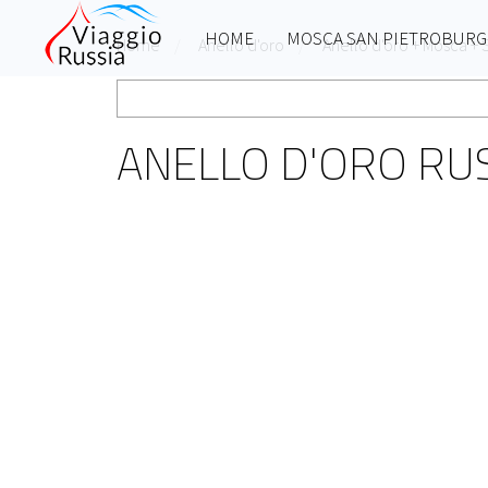
HOME
MOSCA SAN PIETROBUR
Home
Anello d'oro
Anello d'oro + Mosca +
ANELLO D'ORO RU