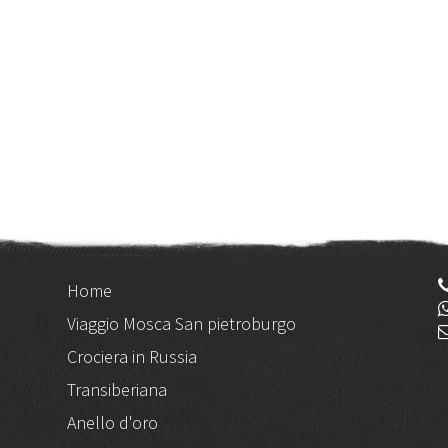
Home
Viaggio Mosca San pietroburgo
Crociera in Russia
Transiberiana
Anello d'oro