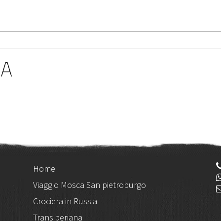
IA
Home
Viaggio Mosca San pietroburgo
Crociera in Russia
Transiberiana