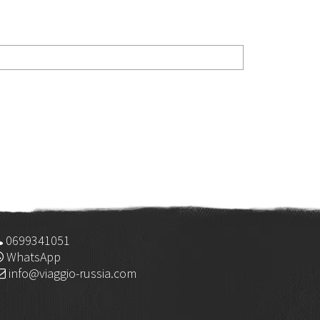
0699341051
WhatsApp
info@viaggio-russia.com